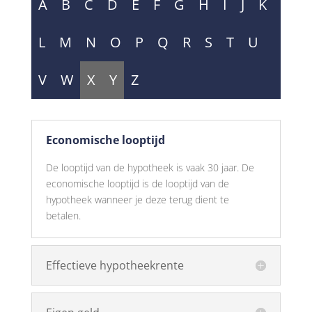
A
B
C
D
E
F
G
H
I
J
K
L
M
N
O
P
Q
R
S
T
U
V
W
X
Y
Z
Economische looptijd
De looptijd van de hypotheek is vaak 30 jaar. De
economische looptijd is de looptijd van de
hypotheek wanneer je deze terug dient te
betalen.
Effectieve hypotheekrente