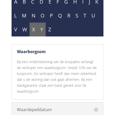
A
B
C
D
E
F
G
H
I
J
K
L
M
N
O
P
Q
R
S
T
U
V
W
X
Y
Z
Waarborgsom
Bij een ondertekening van de koopakte verlangt
de verkoper een waarborgsom. Veelal 10% van de
koopsom. De verkoper heeft dan meer zekerheid
dat u de woning dan ook gaat afnemen. Bij een
bankgarantie staat een bank garant voor de
waarborgsom.
Waardepeildatum