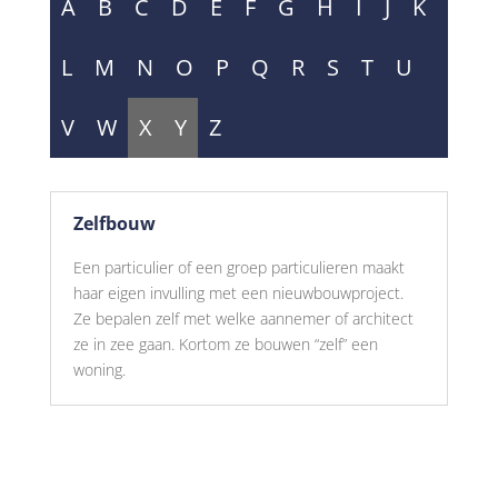
A
B
C
D
E
F
G
H
I
J
K
L
M
N
O
P
Q
R
S
T
U
V
W
X
Y
Z
Zelfbouw
Een particulier of een groep particulieren maakt
haar eigen invulling met een nieuwbouwproject.
Ze bepalen zelf met welke aannemer of architect
ze in zee gaan. Kortom ze bouwen “zelf” een
woning.